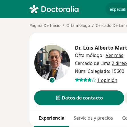
especiali
Página De Inicio
Oftalmólogo
Cercado De Lim
Dr.
Luis Alberto Mar
s
Oftalmólogo
·
Ver más
Cercado de Lima
2 direc
Núm. Colegiado: 15660
1 opinión
Datos de contacto
Experiencia
Servicios y precios
Co