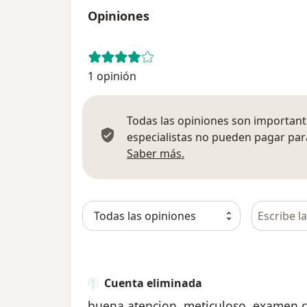
Opiniones
1 opinión
Todas las opiniones son importante
especialistas no pueden pagar para
Más información sobre
Saber más.
Busca en 
Cuenta eliminada
buena atencion, meticuloso, examen c