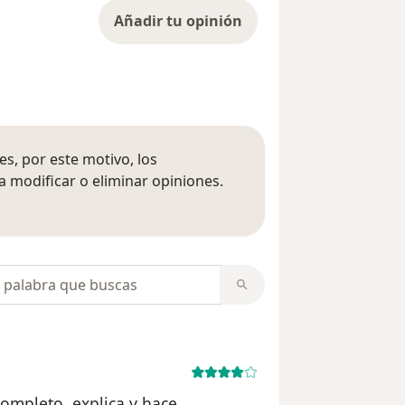
Añadir tu opinión
s, por este motivo, los
 modificar o eliminar opiniones.
 opiniones
opiniones
ompleto, explica y hace