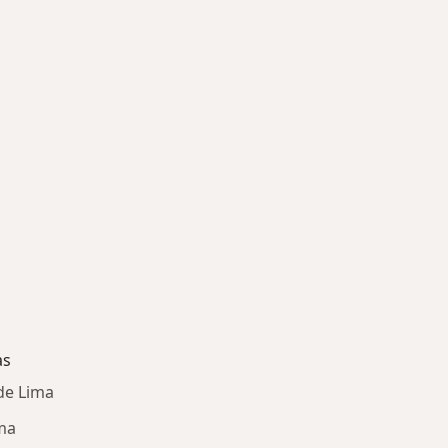
as
de Lima
ima