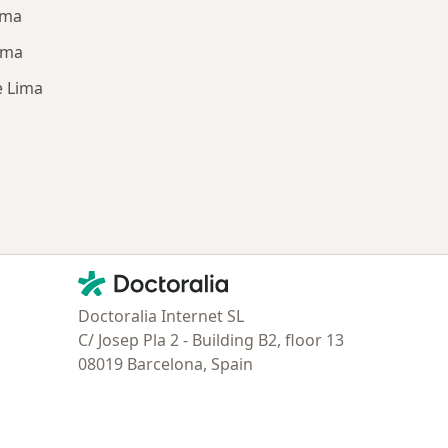
ima
ima
e Lima
ría: Enfermedades más tratadas
Contacto
Doctoralia - Página de inicio
Doctoralia Internet SL
C/ Josep Pla 2 - Building B2, floor 13
08019 Barcelona, Spain