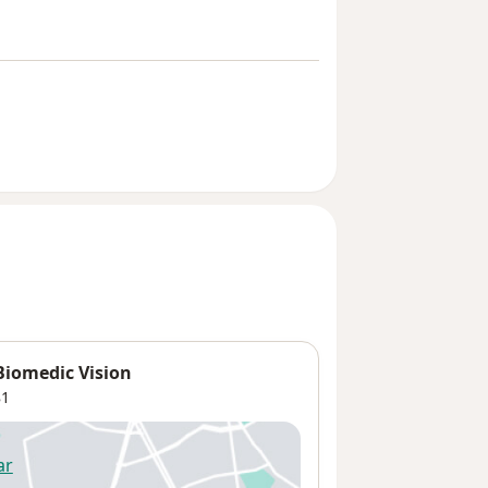
 Biomedic Vision
81
ar
 abre en una nueva pestaña