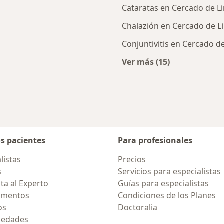
Cataratas en Cercado de L
Chalazión en Cercado de L
Conjuntivitis en Cercado d
Ver más (15)
ercanas a Cercado de Lima
Más en esta catego
os pacientes
Para profesionales
listas
Precios
s
Servicios para especialistas
ta al Experto
Guías para especialistas
amentos
Condiciones de los Planes
os
Doctoralia
medades