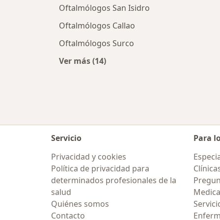
Oftalmólogos San Isidro
Oftalmólogos Callao
Oftalmólogos Surco
Ver más (14)
Más en esta categoría: Ciudades c
Servicio
Para l
Privacidad y cookies
Especia
Política de privacidad para
Clínica
determinados profesionales de la
Pregun
salud
Medic
Quiénes somos
Servici
Contacto
Enfer