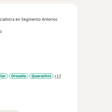
ialistra en Segmento Anterior,
no
a11y_sr_more_diseases
lar
Orzuelo
Queratitis
+17