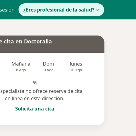
 sesión
¿Eres profesional de la salud?
 cita en Doctoralia
Mañana
Dom
lunes
Mar
Mié
8 Ago
9 Ago
10 Ago
11 Ago
12 Ag
especialista no ofrece reserva de cita
en línea en esta dirección.
Solicita una cita