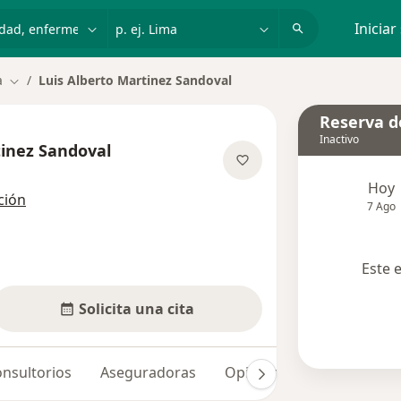
dad, enfermedad o nombre
p. ej. Lima
Iniciar
a
Luis Alberto Martinez Sandoval
Cambiar de ciudad
Reserva de
Inactivo
tinez Sandoval
obre las especializaciones
Hoy
ción
7 Ago
Este 
Solicita una cita
nsultorios
Aseguradoras
Opiniones (1)