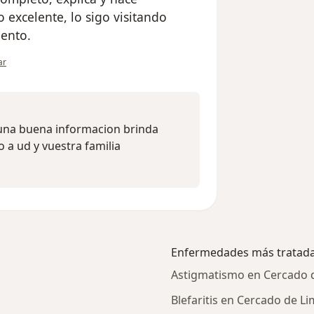
excelente, lo sigo visitando
iento.
ión del usuario Cuenta eliminada
ar
 una buena informacion brinda
o a ud y vuestra familia
Enfermedades más tratad
Astigmatismo en Cercado 
Blefaritis en Cercado de L