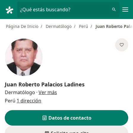
Men
¿Qué estás buscando?
Página De Inicio
Dermatólogo
Perú
Juan Roberto Pala
Juan Roberto Palacios Ladines
sobre las especializaciones
Dermatólogo
·
Ver más
Perú
1 dirección
Datos de contacto