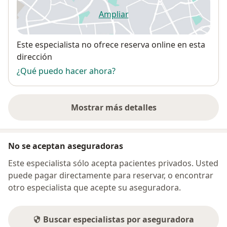
Ampliar
se abre en una nueva pestañ
Disponibilidad
Este especialista no ofrece reserva online en esta
dirección
¿Qué puedo hacer ahora?
Mostrar más detalles
sobre la dirección
No se aceptan aseguradoras
Este especialista sólo acepta pacientes privados. Usted
puede pagar directamente para reservar, o encontrar
otro especialista que acepte su aseguradora.
Buscar especialistas por aseguradora