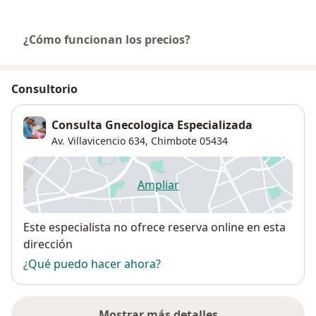
¿Cómo funcionan los precios?
Consultorio
Consulta Gnecologica Especializada
Av. Villavicencio 634,
Chimbote
05434
Ampliar
se abre en una nueva pestañ
Disponibilidad
Este especialista no ofrece reserva online en esta
dirección
¿Qué puedo hacer ahora?
Mostrar más detalles