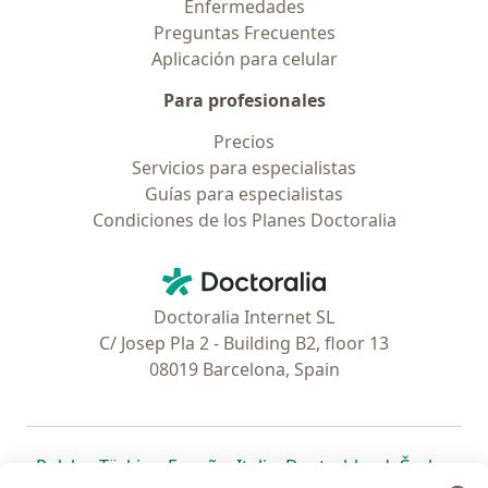
Enfermedades
Preguntas Frecuentes
Aplicación para celular
Para profesionales
Precios
Servicios para especialistas
Guías para especialistas
Condiciones de los Planes Doctoralia
Contacto
Doctoralia - Página de inicio
Doctoralia Internet SL
C/ Josep Pla 2 - Building B2, floor 13
08019 Barcelona, Spain
se abre en una nueva pestaña
se abre en una nueva pestaña
se abre en una nueva pestaña
se abre en una nueva pes
se abre en 
se a
Polska
,
Türkiye
,
España
,
Italia
,
Deutschland
,
Česko
,