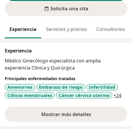
Solicita una cita
Experiencia
Servicios y precios
Consultorios
Experiencia
Médico Ginecólogo especialista con amplia
experiencia Clínica y Quirúrgica
Principales enfermedades tratadas
Amenorrea
Embarazo de riesgo
Infertilidad
a11y
Cólicos menstruales
Cáncer cérvico uterino
+24
Mostrar más detalles
sobre la experiencia