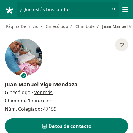
Men
¿Qué estás buscando?
Página De Inicio
Ginecólogo
Chimbote
Juan Manuel V
Juan Manuel Vigo Mendoza
sobre las especializaciones
Ginecólogo
·
Ver más
Chimbote
1 dirección
Núm. Colegiado: 47159
Datos de contacto