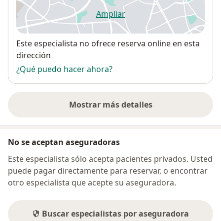
Ampliar
se abre en una nueva pestañ
Disponibilidad
Este especialista no ofrece reserva online en esta
dirección
¿Qué puedo hacer ahora?
Mostrar más detalles
sobre la dirección
No se aceptan aseguradoras
Este especialista sólo acepta pacientes privados. Usted
puede pagar directamente para reservar, o encontrar
otro especialista que acepte su aseguradora.
Buscar especialistas por aseguradora