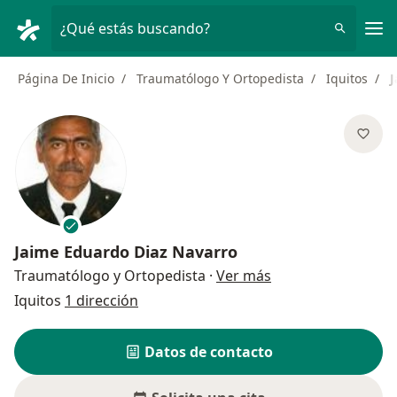
Men
¿Qué estás buscando?
Página De Inicio
Traumatólogo Y Ortopedista
Iquitos
J
Jaime Eduardo Diaz Navarro
sobre las especial
Traumatólogo y Ortopedista
·
Ver más
Iquitos
1 dirección
Datos de contacto