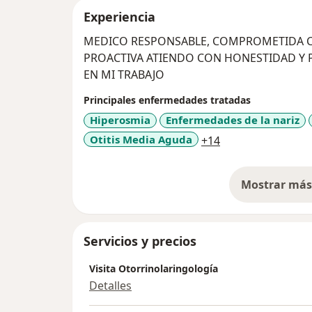
Experiencia
ME
PROACTIVA ATIENDO CON HONESTIDAD Y PACIENCIA ME CONSID
EN MI TRABAJO
Principales enfermedades tratadas
Hiperosmia
Enfermedades de la nariz
a11y_sr_more_di
Otitis Media Aguda
+14
Mostrar más 
so
Servicios y precios
Visita Otorrinolaringología
Detalles