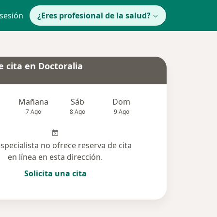
 sesión
¿Eres profesional de la salud?
 cita en Doctoralia
Mañana
Sáb
Dom
lunes
Mar
7 Ago
8 Ago
9 Ago
10 Ago
11 Ag
especialista no ofrece reserva de cita
en línea en esta dirección.
Solicita una cita
olucionadas (12)