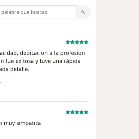
opiniones
cidad, dedicacion a la profesion
n fue exitosa y tuve una rápida
da detalle.
ón del usuario Cuenta eliminada
r
o muy simpatica