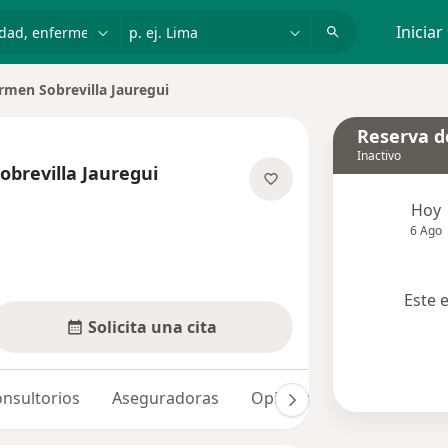
dad, enfermedad o nombre
p. ej. Lima
Iniciar
armen Sobrevilla Jauregui
iudad
Reserva de
Inactivo
obrevilla Jauregui
 las especializaciones
Hoy
6 Ago
Este 
Solicita una cita
nsultorios
Aseguradoras
Opiniones (2)
Dudas s