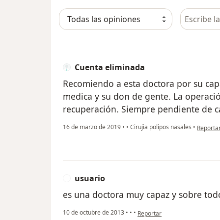
Busca en 
Cuenta eliminada
Recomiendo a esta doctora por su capa
medica y su don de gente. La operació
recuperación. Siempre pendiente de ca
en opini
16 de marzo de 2019
•
•
Cirujia polipos nasales
•
Reporta
usuario
U
es una doctora muy capaz y sobre tod
en opinión del usuario usuario
10 de octubre de 2013
•
•
•
Reportar