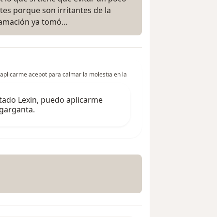
tes porque son irritantes de la
flamación ya tomó…
 aplicarme acepot para calmar la molestia en la
etado Lexin, puedo aplicarme
 garganta.