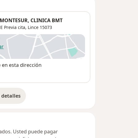
CA MONTESUR, CLINICA BMT
 Previa cita,
Lince
15073
ar
 abre en una nueva pestaña
e en esta dirección
detalles
bre la dirección
ivados. Usted puede pagar