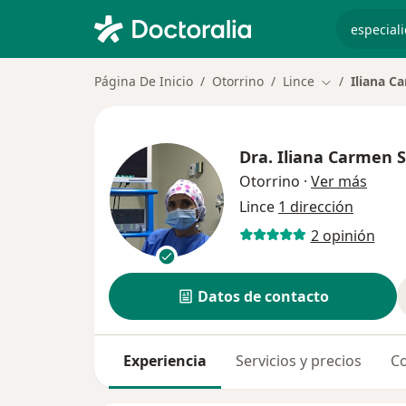
especiali
Página De Inicio
Otorrino
Lince
Iliana C
Cambiar de c
Dra.
Iliana Carmen S
sobre
Otorrino
·
Ver más
Lince
1 dirección
2 opinión
Datos de contacto
Experiencia
Servicios y precios
Co