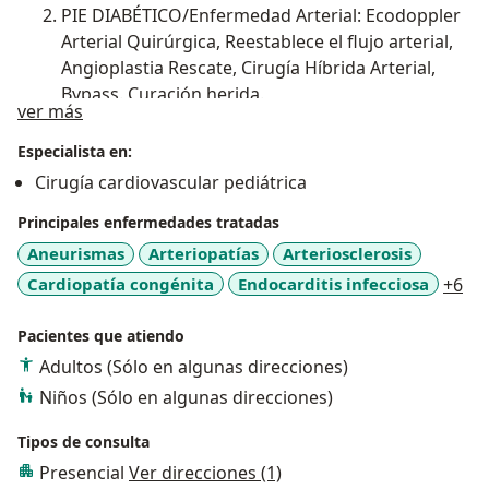
PIE DIABÉTICO/Enfermedad Arterial: Ecodoppler
Arterial Quirúrgica, Reestablece el flujo arterial,
Angioplastia Rescate, Cirugía Híbrida Arterial,
Bypass. Curación herida.
Acerca de mí
ver más
Pectus EXCAVADO/CARINADO: Evaluación con
Especialista en:
Radiografía/Tomografía/Cirugía Ravitch
Cirugía cardiovascular pediátrica
Modificado/Cirugía Nuss (barra)/Resecciones
costales.
Principales enfermedades tratadas
Aneurismas
Arteriopatías
Arteriosclerosis
HIPERHIDROSIS: simpatectomía
a1
Cardiopatía congénita
Endocarditis infecciosa
+6
videotoracoscopica.
TRAUMA TORÁCICO: Drenaje toracico, Cirugía
Pacientes que atiendo
Videotoracoscopica/Abierta, Estabilización
Adultos (Sólo en algunas direcciones)
Costillas, Esternón, Pared Torácico.
Niños (Sólo en algunas direcciones)
TRAMA VASCULAR: Control Vascular, Bypass,
Tipos de consulta
Embolectomía.
Presencial
Ver direcciones (1)