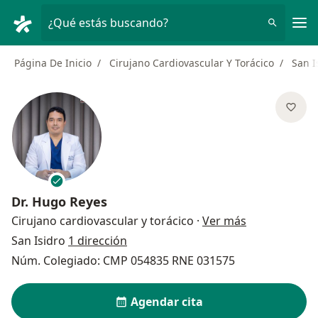
Men
¿Qué estás buscando?
Página De Inicio
Cirujano Cardiovascular Y Torácico
San I
Dr.
Hugo Reyes
sobre las esp
Cirujano cardiovascular y torácico
·
Ver más
San Isidro
1 dirección
Núm. Colegiado: CMP 054835 RNE 031575
Agendar cita