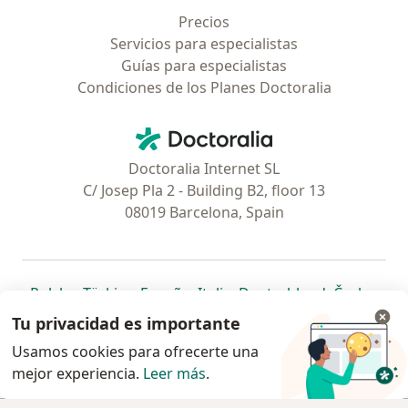
Precios
Servicios para especialistas
Guías para especialistas
Condiciones de los Planes Doctoralia
Contacto
Doctoralia - Página de inicio
Doctoralia Internet SL
C/ Josep Pla 2 - Building B2, floor 13
08019 Barcelona, Spain
se abre en una nueva pestaña
se abre en una nueva pestaña
se abre en una nueva pestaña
se abre en una nueva pes
se abre en 
se a
Polska
,
Türkiye
,
España
,
Italia
,
Deutschland
,
Česko
,
se abre en una nueva pestaña
se abre en una nueva pestaña
se abre en una nueva pestaña
se abre en una nueva p
se abre en 
se abr
Portugal
,
México
,
Chile
,
Brasil
,
Argentina
,
Perú
,
Tu privacidad es importante
se abre en una nueva pe
Colombia
Usamos cookies para ofrecerte una
mejor experiencia.
www.doctoralia.pe © 2026 - Encuentra tu
Leer más
.
especialista y agenda cita