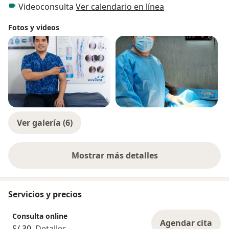
CIRUGÍA CARDIACA: Cardiopatía del Niño
Videoconsulta
Ver calendario en línea
(Congénita) y del Adulto (Congénita y Adquirida
Fotos y videos
¡Recuerda que estoy contigo!
Ver galería (6)
Mostrar más detalles
sobre la experiencia
Servicios y precios
Consulta online
Agendar cita
S/ 30
Detalles