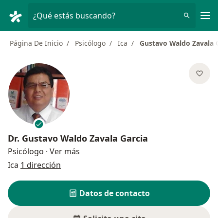
Men
¿Qué estás buscando?
Página De Inicio
Psicólogo
Ica
Gustavo Waldo Zavala 
Dr.
Gustavo Waldo Zavala Garcia
sobre las especializaciones
Psicólogo
·
Ver más
Ica
1 dirección
Datos de contacto