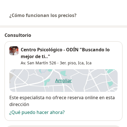
¿Cómo funcionan los precios?
Consultorio
Centro Psicológico - ODÍN "Buscando lo
mejor de ti.."
Av. San Martín 526 - 3er. piso, Ica,
Ica
Ampliar
se abre en una nueva pestañ
Disponibilidad
Este especialista no ofrece reserva online en esta
dirección
¿Qué puedo hacer ahora?