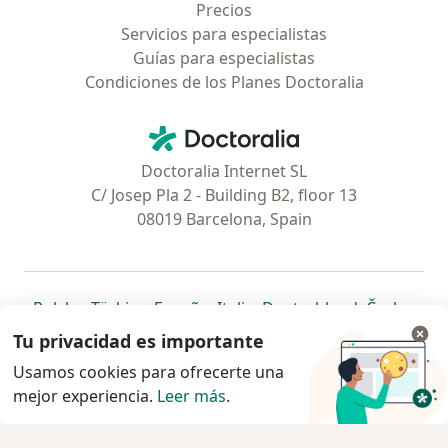
Precios
Servicios para especialistas
Guías para especialistas
Condiciones de los Planes Doctoralia
Contacto
Doctoralia - Página de inicio
Doctoralia Internet SL
C/ Josep Pla 2 - Building B2, floor 13
08019 Barcelona, Spain
se abre en una nueva pestaña
se abre en una nueva pestaña
se abre en una nueva pestaña
se abre en una nueva pes
se abre en 
se a
Polska
,
Türkiye
,
España
,
Italia
,
Deutschland
,
Česko
,
se abre en una nueva pestaña
se abre en una nueva pestaña
se abre en una nueva pestaña
se abre en una nueva p
se abre en 
se abr
Portugal
,
México
,
Chile
,
Brasil
,
Argentina
,
Perú
,
Tu privacidad es importante
se abre en una nueva pe
Colombia
Usamos cookies para ofrecerte una
mejor experiencia.
www.doctoralia.pe © 2026 - Encuentra tu
Leer más
.
especialista y agenda cita