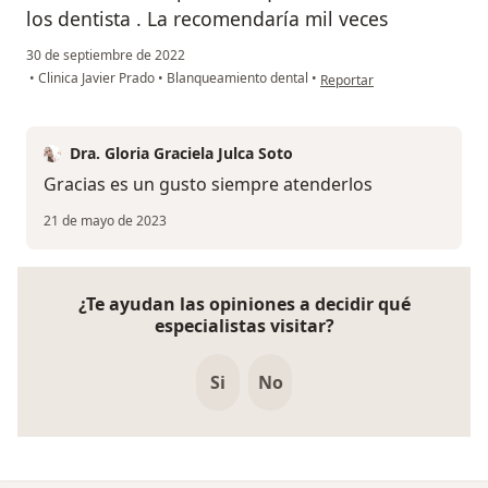
los dentista . La recomendaría mil veces
30 de septiembre de 2022
en opinión del usuario Isabe
•
Clinica Javier Prado
•
Blanqueamiento dental
•
Reportar
Dra. Gloria Graciela Julca Soto
Gracias es un gusto siempre atenderlos
21 de mayo de 2023
¿Te ayudan las opiniones a decidir qué
especialistas visitar?
Si
No