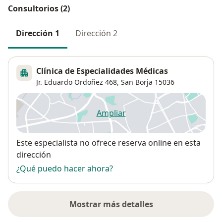
Consultorios (2)
Dirección 1
Dirección 2
Clínica de Especialidades Médicas
Jr. Eduardo Ordoñez 468,
San Borja
15036
Ampliar
se abre en una nueva pestañ
Disponibilidad
Este especialista no ofrece reserva online en esta
dirección
¿Qué puedo hacer ahora?
Mostrar más detalles
sobre la dirección