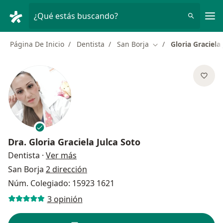
Men
¿Qué estás buscando?
Página De Inicio
Dentista
San Borja
Gloria Graciela
Cambiar de ciudad
Dra.
Gloria Graciela Julca Soto
sobre las especializaciones
Dentista
·
Ver más
San Borja
2 dirección
Núm. Colegiado: 15923 1621
3 opinión