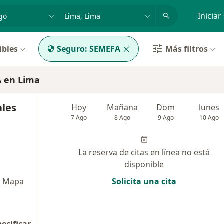
dad, enfermedad o nombre
p. ej. Lima
Iniciar
ibles
Seguro:
SEMEFA
Más filtros
 en Lima
ales
Hoy
Mañana
Dom
lunes
7 Ago
8 Ago
9 Ago
10 Ago
La reserva de citas en línea no está
disponible
•
Mapa
Solicita una cita