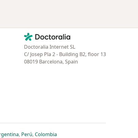
Contacto
Doctoralia - Página de inicio
Doctoralia Internet SL
C/ Josep Pla 2 - Building B2, floor 13
08019 Barcelona, Spain
estaña
 nueva pestaña
n una nueva pestaña
 abre en una nueva pestaña
se abre en una nueva pestaña
se abre en una nueva pestaña
se abre en una nueva pestaña
rgentina
,
Perú
,
Colombia