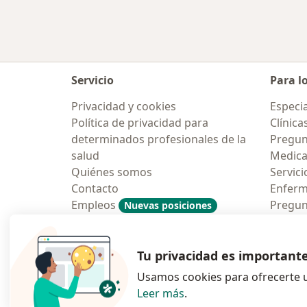
Servicio
Para l
Privacidad y cookies
Especia
Política de privacidad para
Clínica
determinados profesionales de la
Pregun
salud
Medic
Quiénes somos
Servici
Contacto
Enfer
Empleos
Pregun
Nuevas posiciones
Condiciones Generales de
Aplicac
Contratación
Tu privacidad es important
Usamos cookies para ofrecerte u
Leer más
.
se abre en una n
se abre 
s
Polska
,
Türkiye
,
España
,