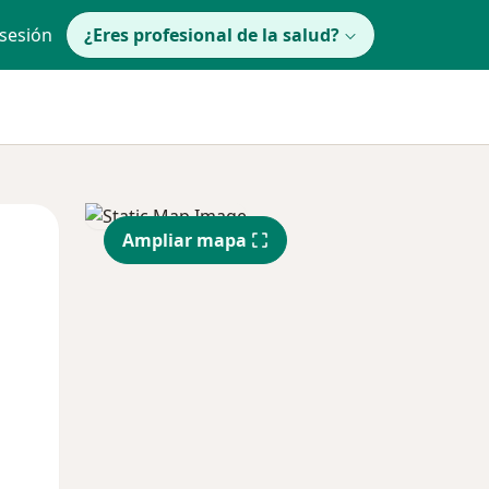
 sesión
¿Eres profesional de la salud?
Mar
Mié
Jue
Ampliar mapa
11 Ago
12 Ago
13 Ago