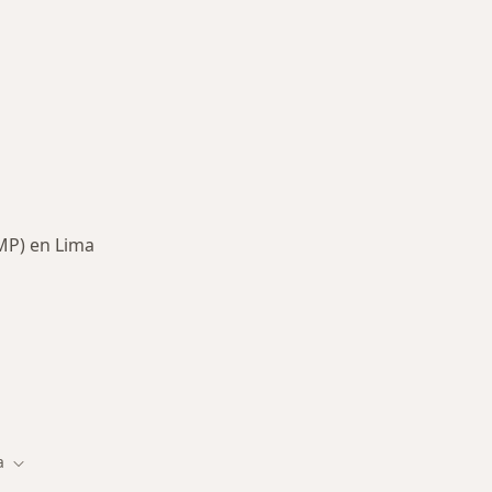
MP) en Lima
des más tratadas
a
Cambiar de ciudad