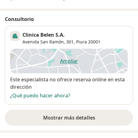
Consultorio
Clinica Belen S.A.
Avenida San Ramón, 301,
Piura
20001
Ampliar
se abre en una nueva pestañ
Disponibilidad
Este especialista no ofrece reserva online en esta
dirección
¿Qué puedo hacer ahora?
Mostrar más detalles
sobre la dirección