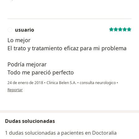
usuario
U
Lo mejor
El trato y tratamiento eficaz para mi problema
Podría mejorar
Todo me pareció perfecto
24 de enero de 2018
•
Clinica Belen S.A.
•
consulta neurologico
•
en opinión del usuario usuario
Reportar
Dudas solucionadas
1 dudas solucionadas a pacientes en Doctoralia