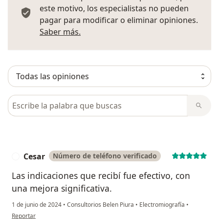
este motivo, los especialistas no pueden
pagar para modificar o eliminar opiniones.
Más información sobre opiniones
Saber más.
Busca en opiniones
Cesar
Número de teléfono verificado
C
Las indicaciones que recibí fue efectivo, con
una mejora significativa.
1 de junio de 2024
•
Consultorios Belen Piura
•
Electromiografía
•
en opinión del usuario Cesar
Reportar