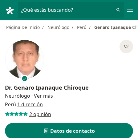
Men
¿Qué estás buscando?
Página De Inicio
Neurólogo
Perú
Genaro Ipanaque Ch
Dr.
Genaro Ipanaque Chiroque
sobre las especializaciones
Neurólogo
·
Ver más
Perú
1 dirección
2 opinión
Datos de contacto