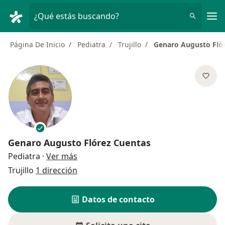
Men
¿Qué estás buscando?
Página De Inicio
Pediatra
Trujillo
Genaro Augusto Fló
Genaro Augusto Flórez Cuentas
sobre las especializaciones
Pediatra
·
Ver más
Trujillo
1 dirección
Datos de contacto