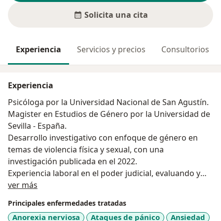
Solicita una cita
Experiencia
Servicios y precios
Consultorios
Experiencia
Psicóloga por la Universidad Nacional de San Agustín.
Magister en Estudios de Género por la Universidad de
Sevilla - España.
Desarrollo investigativo con enfoque de género en
temas de violencia física y sexual, con una
investigación publicada en el 2022.
Experiencia laboral en el poder judicial, evaluando y
Acerca de mí
brindando tratamiento a los usuarios implicados en
ver más
casos de violencia física y/o sexual; agente primario en
Principales enfermedades tratadas
detección de casos de víctimas de violencia en el
Anorexia nerviosa
Ataques de pánico
Ansiedad
Centro de Prevención del Abuso Sexual Infantil y en