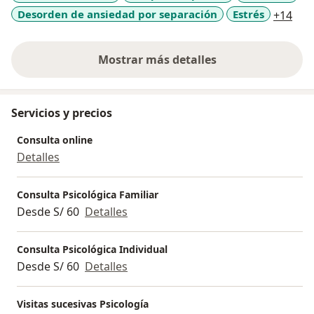
a11
Desorden de ansiedad por separación
Estrés
+14
Instituciones Educativas desempeñando el rol de
psicóloga y docente. Actualmente laborando como
psicóloga clínica especialista en atención de casos de
Mostrar más detalles
violencia de género, trauma y sintomatología diversa
sobre la experiencia
como depresión y ansiedad, así mismo como
capacitadora abordando temas de salud mental.
Servicios y precios
Consulta online
Detalles
Consulta Psicológica Familiar
Desde S/ 60
Detalles
Consulta Psicológica Individual
Desde S/ 60
Detalles
Visitas sucesivas Psicología