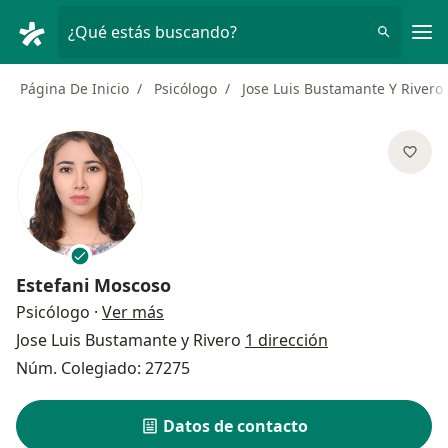
Men
¿Qué estás buscando?
Página De Inicio
Psicólogo
Jose Luis Bustamante Y Rivero
Estefani Moscoso
sobre las especializaciones
Psicólogo
·
Ver más
Jose Luis Bustamante y Rivero
1 dirección
Núm. Colegiado: 27275
Datos de contacto