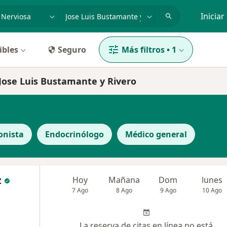
dad, enfermedad o nombre
p. ej. Lima
Iniciar
ibles
Seguro
Más filtros
•
1
 Jose Luis Bustamante y Rivero
onista
Endocrinólogo
Médico general
z
Hoy
Mañana
Dom
lunes
7 Ago
8 Ago
9 Ago
10 Ago
La reserva de citas en línea no está