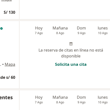
S/ 130
Hoy
Mañana
Dom
lunes
7 Ago
8 Ago
9 Ago
10 Ago
La reserva de citas en línea no está
disponible
e Luis Bustamante y Rivero
•
Mapa
Solicita una cita
de s/ 60
uentes
Hoy
Mañana
Dom
lunes
7 Ago
8 Ago
9 Ago
10 Ago