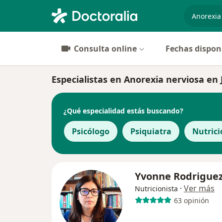
especiali
Consulta online
Fechas dispon
Especialistas en Anorexia nerviosa en
¿Qué especialidad estás buscando?
Psicólogo
Psiquiatra
Nutrici
Yvonne Rodrigue
·
Ver más
Nutricionista
63 opinión