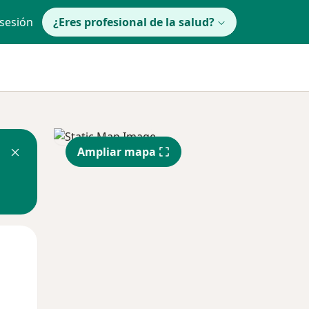
 sesión
¿Eres profesional de la salud?
Ampliar mapa
Mar
Mié
Jue
11 Ago
12 Ago
13 Ago