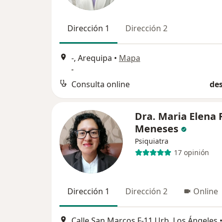
Dirección 1
Dirección 2
-, Arequipa
•
Mapa
-
Consulta online
des
Dra. Maria Elena 
Meneses
Psiquiatra
17 opinión
Dirección 1
Dirección 2
Online
Calle San Marcos F-11 Urb. Los Ángeles