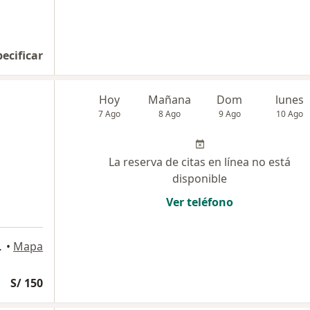
pecificar
Hoy
Mañana
Dom
lunes
7 Ago
8 Ago
9 Ago
10 Ago
La reserva de citas en línea no está
disponible
Ver teléfono
requipa, Arequipa
•
Mapa
S/ 150