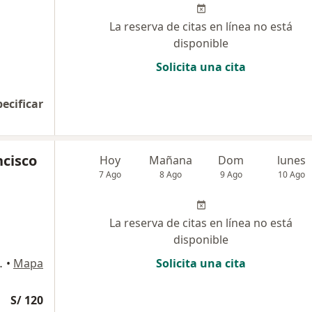
La reserva de citas en línea no está
disponible
Solicita una cita
pecificar
ncisco
Hoy
Mañana
Dom
lunes
7 Ago
8 Ago
9 Ago
10 Ago
La reserva de citas en línea no está
disponible
Cercado, Arequipa
•
Mapa
Solicita una cita
S/ 120