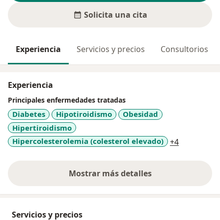
Solicita una cita
Experiencia
Servicios y precios
Consultorios
Experiencia
Principales enfermedades tratadas
Diabetes
Hipotiroidismo
Obesidad
Hipertiroidismo
a11y_sr_mo
Hipercolesterolemia (colesterol elevado)
+4
Mostrar más detalles
sobre la experiencia
Servicios y precios