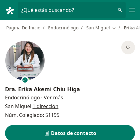
Men
¿Qué estás buscando?
Página De Inicio
Endocrinólogo
San Miguel
Erika A
Cambiar de 
Dra.
Erika Akemi Chiu Higa
sobre las especializaciones
Endocrinólogo
·
Ver más
San Miguel
1 dirección
Núm. Colegiado: 51195
Datos de contacto