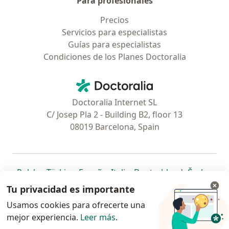
Para profesionales
Precios
Servicios para especialistas
Guías para especialistas
Condiciones de los Planes Doctoralia
Contacto
Doctoralia - Página de inicio
Doctoralia Internet SL
C/ Josep Pla 2 - Building B2, floor 13
08019 Barcelona, Spain
se abre en una nueva pestaña
se abre en una nueva pestaña
se abre en una nueva pestaña
se abre en una nueva pes
se abre en 
se a
Polska
,
Türkiye
,
España
,
Italia
,
Deutschland
,
Česko
,
se abre en una nueva pestaña
se abre en una nueva pestaña
se abre en una nueva pestaña
se abre en una nueva p
se abre en 
se abr
Portugal
,
México
,
Chile
,
Brasil
,
Argentina
,
Perú
,
Tu privacidad es importante
se abre en una nueva pe
Colombia
Usamos cookies para ofrecerte una
mejor experiencia.
www.doctoralia.pe © 2026 - Encuentra tu
Leer más
.