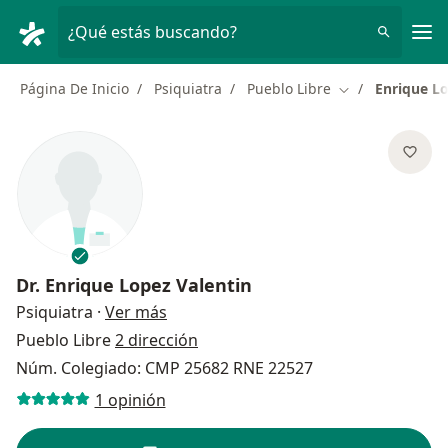
Men
¿Qué estás buscando?
Página De Inicio
Psiquiatra
Pueblo Libre
Enrique Lo
Cambiar de ciu
Dr.
Enrique Lopez Valentin
sobre las especializaciones
Psiquiatra
·
Ver más
Pueblo Libre
2 dirección
Núm. Colegiado: CMP 25682 RNE 22527
1 opinión