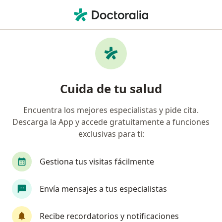
Men
Síndrome Nefrótico • Pueblo Libre, Lima
Filtros
• 1
Seguro
Mapa
Especialistas en Síndrome nefrótico en
Cuida de tu salud
Pueblo Libre
Encuentra los mejores especialistas y pide cita.
Descarga la App y accede gratuitamente a funciones
¿Qué especialidad estás buscando?
exclusivas para ti:
Nefrólogo
Internista
Anestesiólogo
Gestiona tus visitas fácilmente
Envía mensajes a tus especialistas
Recibe recordatorios y notificaciones