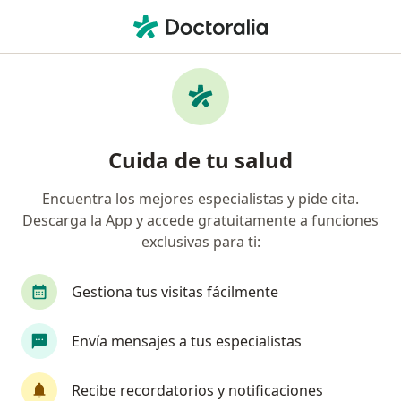
Men
Síndrome De Hellp • Lima, Lima
Filtros
• 1
Seguro
Mapa
Especialistas en Síndrome de HELLP en Lima
Cuida de tu salud
Encuentra los mejores especialistas y pide cita.
¿Qué especialidad estás buscando?
Descarga la App y accede gratuitamente a funciones
Ginecólogo
Médico general
Cirujano card
exclusivas para ti:
Gestiona tus visitas fácilmente
Envía mensajes a tus especialistas
Recibe recordatorios y notificaciones