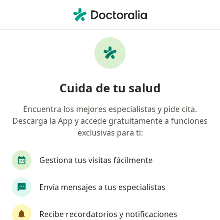
Men
Pérdida De La Visión • Cayma, Arequipa
Filtros
• 1
Seguro
Mapa
Especialistas en Pérdida de la visión en
Cuida de tu salud
Cayma
Encuentra los mejores especialistas y pide cita.
Descarga la App y accede gratuitamente a funciones
¿Qué especialidad estás buscando?
exclusivas para ti:
Oftalmólogo
Neurólogo
Gestiona tus visitas fácilmente
Envía mensajes a tus especialistas
Recibe recordatorios y notificaciones