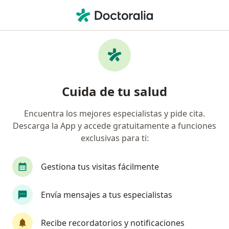
Men
Neuralgia • Yanahuara, Arequipa
Filtros
• 1
Seguro
Mapa
Especialistas en Neuralgia en Yanahuara
Cuida de tu salud
Encuentra los mejores especialistas y pide cita.
¿Qué especialidad estás buscando?
Descarga la App y accede gratuitamente a funciones
Neurólogo
exclusivas para ti:
Gestiona tus visitas fácilmente
Envía mensajes a tus especialistas
Recibe recordatorios y notificaciones