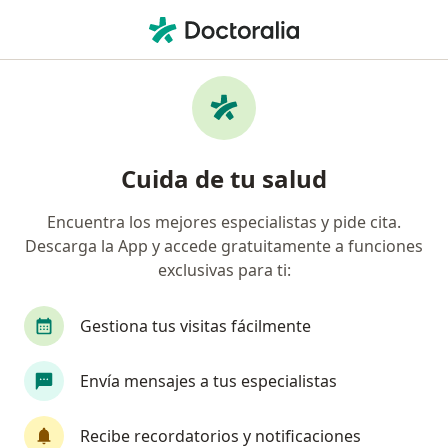
Men
Lesiones Y Enfermedades De La Cadera • Yanahuara, Arequipa
Filtros
• 1
Seguro
Mapa
Especialistas en Lesiones y enfermedades
Cuida de tu salud
de la cadera en Yanahuara
Encuentra los mejores especialistas y pide cita.
Descarga la App y accede gratuitamente a funciones
¿Qué especialidad estás buscando?
exclusivas para ti:
Traumatólogo y Ortopedista
Gastroenterólog
Gestiona tus visitas fácilmente
Envía mensajes a tus especialistas
Recibe recordatorios y notificaciones