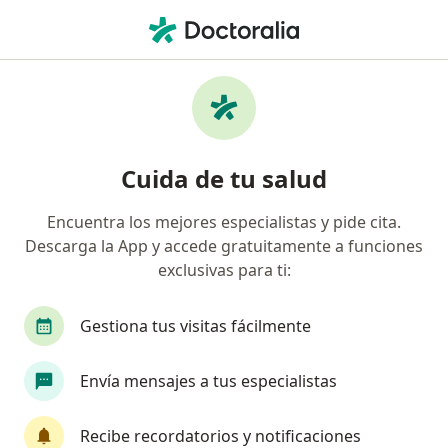
Men
Cáncer De Vesícula • Iquitos, Loreto
Filtros
• 1
Mapa
Especialistas en Cáncer de vesícula en
Cuida de tu salud
Iquitos
Encuentra los mejores especialistas y pide cita.
Descarga la App y accede gratuitamente a funciones
¿Qué especialidad estás buscando?
exclusivas para ti:
Cirujano general
Cardiólogo
Dermatólog
Gestiona tus visitas fácilmente
Envía mensajes a tus especialistas
Recibe recordatorios y notificaciones