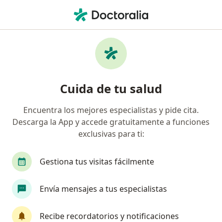
Men
Cáncer De Próstata • Jaén, Cajamarca
Filtros
• 1
Mapa
Especialistas en Cáncer de próstata en Jaén
Cuida de tu salud
Encuentra los mejores especialistas y pide cita.
¿Qué especialidad estás buscando?
Descarga la App y accede gratuitamente a funciones
exclusivas para ti:
Gestiona tus visitas fácilmente
Envía mensajes a tus especialistas
Recibe recordatorios y notificaciones
Dr. Napoleon Gonzales Cabrera