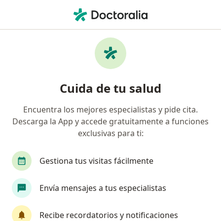
Men
Cáncer De Hígado • Trujillo, La Libertad
Filtros
• 1
Seguro
Mapa
Especialistas en Cáncer de hígado en Trujillo
Cuida de tu salud
Encuentra los mejores especialistas y pide cita.
¿Qué especialidad estás buscando?
Descarga la App y accede gratuitamente a funciones
Oncólogo
Gastroenterólogo
Anestesiólo
exclusivas para ti:
Gestiona tus visitas fácilmente
Envía mensajes a tus especialistas
Recibe recordatorios y notificaciones