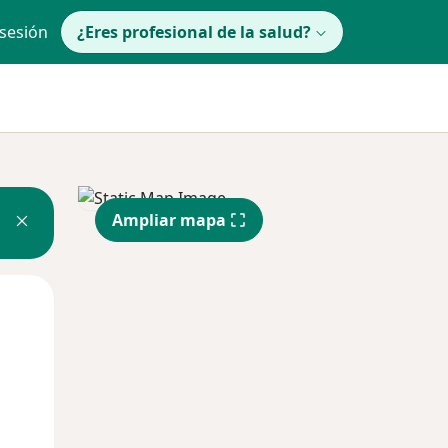
 sesión
¿Eres profesional de la salud?
Ampliar mapa
Mié
Jue
Vie
12 Ago
13 Ago
14 Ago