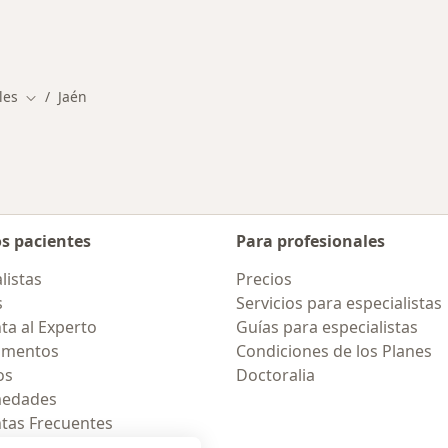
les
Jaén
Cambiar de ciudad
os pacientes
Para profesionales
listas
Precios
s
Servicios para especialistas
ta al Experto
Guías para especialistas
amentos
Condiciones de los Planes
os
Doctoralia
medades
tas Frecuentes
ión para celular