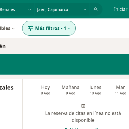
dad, enfermedad o nombre
p. ej. Lima
Iniciar
ibles
Más filtros
•
1
aén
zales
Hoy
Mañana
lunes
Mar
8 Ago
9 Ago
10 Ago
11 Ago
La reserva de citas en línea no está
disponible