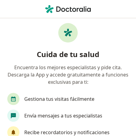
Men
Incontinencia Urinaria • Jaén, Cajamarca
Filtros
• 1
Mapa
Especialistas en Incontinencia urinaria en
Cuida de tu salud
Jaén
Encuentra los mejores especialistas y pide cita.
Descarga la App y accede gratuitamente a funciones
¿Qué especialidad estás buscando?
exclusivas para ti:
Gestiona tus visitas fácilmente
Envía mensajes a tus especialistas
Recibe recordatorios y notificaciones