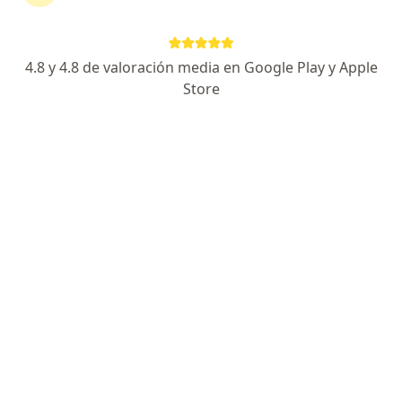
Dr. Napoleon Gonzales Cabrera
Urólogo
12 opinión
4.8 y 4.8 de valoración media en Google Play y Apple
Store
Dirección 1
Dirección 2
Online
Zarumilla 1030, Jaén
•
Mapa
Uro Nor-Oriente Salud
Consulta online
S/ 100
Este especialista no ofrece reserva de cita en línea en esta dirección.
Solicita una cita
Página De Inicio
Enfermedades
Incontinencia Urinaria
Jaén
Cambiar de ciudad