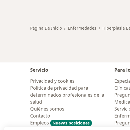
Página De Inicio
Enfermedades
Hiperplasia B
Servicio
Para l
Privacidad y cookies
Especia
Política de privacidad para
Clínica
determinados profesionales de la
Pregun
salud
Medic
Quiénes somos
Servici
Contacto
Enfer
Empleos
Pregun
Nuevas posiciones
Condiciones Generales de
Aplicac