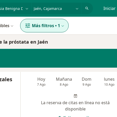
dad, enfermedad o nombre
p. ej. Lima
Iniciar
ibles
Más filtros
•
1
e la próstata en Jaén
zales
Hoy
Mañana
Dom
lunes
7 Ago
8 Ago
9 Ago
10 Ago
La reserva de citas en línea no está
disponible