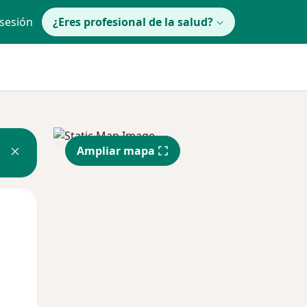
 sesión
¿Eres profesional de la salud?
Ampliar mapa
Mar
Mié
Jue
11 Ago
12 Ago
13 Ago