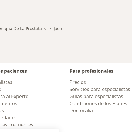
enigna De La Próstata
Jaén
Cambiar de ciudad
os pacientes
Para profesionales
listas
Precios
s
Servicios para especialistas
ta al Experto
Guías para especialistas
amentos
Condiciones de los Planes
os
Doctoralia
medades
tas Frecuentes
ión para celular