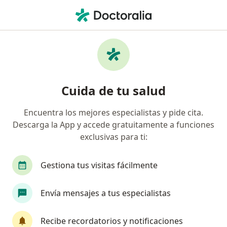
Men
Balanitis • Huancayo, Junín
Filtros
• 1
Mapa
Especialistas en Balanitis en Huancayo
Cuida de tu salud
Encuentra los mejores especialistas y pide cita.
¿Qué especialidad estás buscando?
Descarga la App y accede gratuitamente a funciones
Urólogo
exclusivas para ti:
Gestiona tus visitas fácilmente
Envía mensajes a tus especialistas
Recibe recordatorios y notificaciones