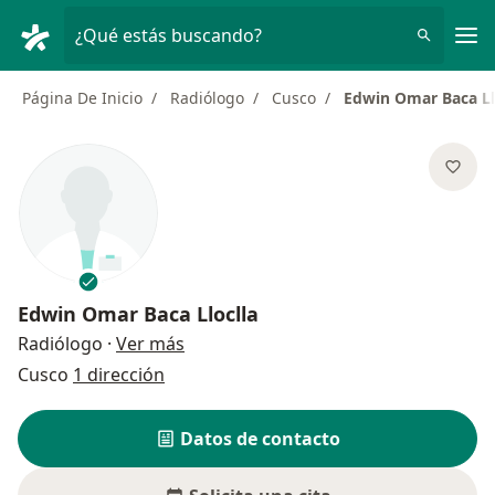
Men
¿Qué estás buscando?
Página De Inicio
Radiólogo
Cusco
Edwin Omar Baca Ll
Edwin Omar Baca Lloclla
sobre las especializaciones
Radiólogo
·
Ver más
Cusco
1 dirección
Datos de contacto