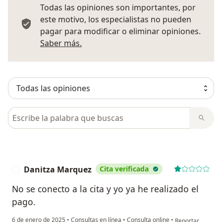
Todas las opiniones son importantes, por
este motivo, los especialistas no pueden
pagar para modificar o eliminar opiniones.
Más información sobre opiniones
Saber más.
Busca en opiniones
Danitza Marquez
Cita verificada
D
No se conecto a la cita y yo ya he realizado el
pago.
en opinión del u
6 de enero de 2025
•
Consultas en línea
•
Consulta online
•
Reportar