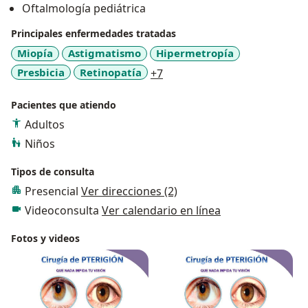
Oftalmología pediátrica
Coronel Med P.N.P.
Director Clínica De Ojos Oftalmic Laser
Principales enfermedades tratadas
Médico Oculista Volontario in Ospedale di Occhio
Miopía
Astigmatismo
Hipermetropía
Milano, Italia
a11y_sr_more_diseases
Presbicia
Retinopatía
+7
Av. Carlos Izaguirre 752 - Los Olivos
Pacientes que atiendo
Adultos
Niños
Tipos de consulta
Presencial
Ver direcciones (2)
Videoconsulta
Ver calendario en línea
Fotos y videos