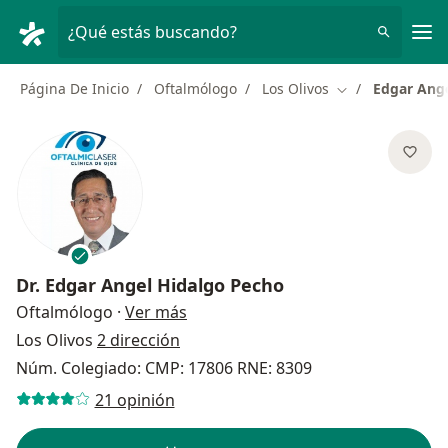
Men
¿Qué estás buscando?
Página De Inicio
Oftalmólogo
Los Olivos
Edgar Ang
Cambiar de ciud
Dr.
Edgar Angel Hidalgo Pecho
sobre las especializaciones
Oftalmólogo
·
Ver más
Los Olivos
2 dirección
Núm. Colegiado: CMP: 17806 RNE: 8309
21 opinión