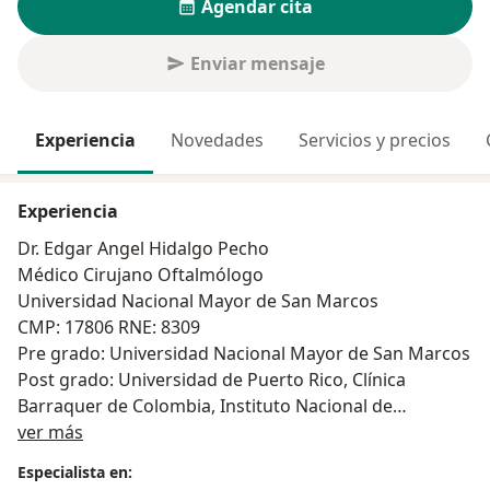
Agendar cita
Enviar mensaje
Experiencia
Novedades
Servicios y precios
Experiencia
Dr. Edgar Angel Hidalgo Pecho
Médico Cirujano Oftalmólogo
Universidad Nacional Mayor de San Marcos
CMP: 17806 RNE: 8309
Pre grado: Universidad Nacional Mayor de San Marcos
Post grado: Universidad de Puerto Rico, Clínica
Barraquer de Colombia, Instituto Nacional de
Acerca de mí
Oftalmología (INO)
ver más
Oftalmólogo Pediatra
Especialista en:
Maestría en Salud Pública