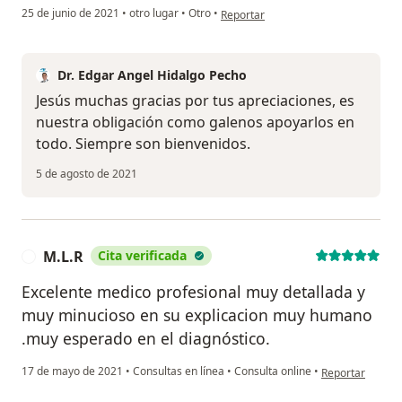
en opinión del usuario Jesus Carrion
25 de junio de 2021
•
otro lugar
•
Otro
•
Reportar
Dr. Edgar Angel Hidalgo Pecho
Jesús muchas gracias por tus apreciaciones, es
nuestra obligación como galenos apoyarlos en
todo. Siempre son bienvenidos.
5 de agosto de 2021
M.L.R
Cita verificada
M
Excelente medico profesional muy detallada y
muy minucioso en su explicacion muy humano
.muy esperado en el diagnóstico.
en opinión del u
17 de mayo de 2021
•
Consultas en línea
•
Consulta online
•
Reportar