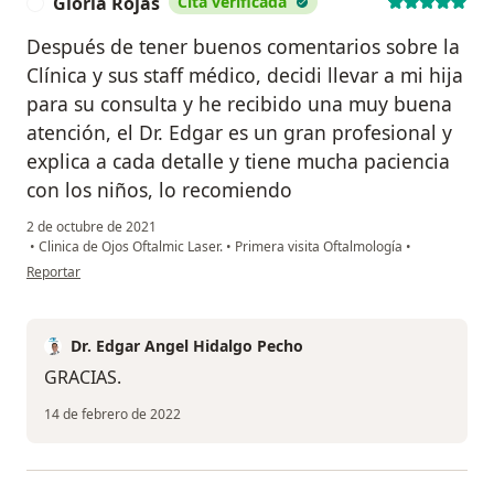
Gloria Rojas
Cita verificada
G
Después de tener buenos comentarios sobre la
Clínica y sus staff médico, decidi llevar a mi hija
para su consulta y he recibido una muy buena
atención, el Dr. Edgar es un gran profesional y
explica a cada detalle y tiene mucha paciencia
con los niños, lo recomiendo
2 de octubre de 2021
•
Clinica de Ojos Oftalmic Laser.
•
Primera visita Oftalmología
•
en opinión del usuario Gloria Rojas
Reportar
Dr. Edgar Angel Hidalgo Pecho
GRACIAS.
14 de febrero de 2022