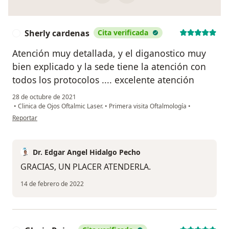
Sherly cardenas
Cita verificada
S
Atención muy detallada, y el diganostico muy
bien explicado y la sede tiene la atención con
todos los protocolos .... excelente atención
28 de octubre de 2021
•
Clinica de Ojos Oftalmic Laser.
•
Primera visita Oftalmología
•
en opinión del usuario Sherly cardenas
Reportar
Dr. Edgar Angel Hidalgo Pecho
GRACIAS, UN PLACER ATENDERLA.
14 de febrero de 2022