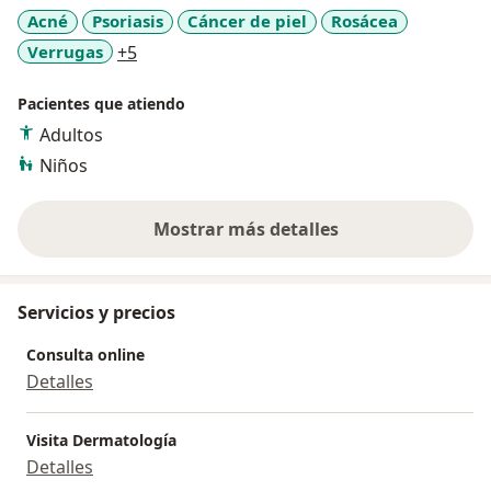
Dermatóloga. Realizo Consultas y Procedimientos en
Acné
Psoriasis
Cáncer de piel
Rosácea
Dermatología Clínica enfermedades de la piel, uñas y
a11y_sr_more_diseases
Verrugas
+5
cabello y Dermatología Estética con LaserTerapia, a
pacientes de ambos sexos de todas las edades.
Pacientes que atiendo
Adultos
Niños
Mostrar más detalles
sobre la experiencia
Servicios y precios
Consulta online
Detalles
Visita Dermatología
Detalles