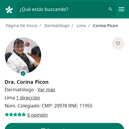
Men
¿Qué estás buscando?
Página De Inicio
Dermatólogo
Lima
Corina Picon
Dra.
Corina Picon
sobre las especializaciones
Dermatólogo
·
Ver más
Lima
1 dirección
Núm. Colegiado: CMP: 20978 RNE: 11955
6 opinión