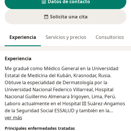
Datos de contacto
Solicita una cita
Experiencia
Servicios y precios
Consultorios
Experiencia
Me gradué como Médico General en la Universidad
Estatal de Medicina del Kubán, Krasnodar, Rusia.
Obtuve la especialidad de Dermatología por la
Universidad Nacional Federico Villarreal, Hospital
Nacional Guillermo Almenara Irigoyen, Lima, Perú.
Laboro actualmente en el Hospital III Suárez-Angamos
de la Seguridad Social ESSALUD y también en la
Acerca de mí
práctica privada en mi Consultorio Particular. Tengo
ver más
más de 20 años de experiencia laboral como
Principales enfermedades tratadas