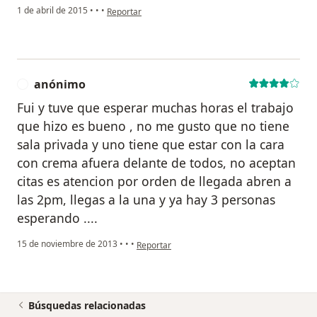
en opinión del usuario usuario
1 de abril de 2015
•
•
•
Reportar
anónimo
A
Fui y tuve que esperar muchas horas el trabajo
que hizo es bueno , no me gusto que no tiene
sala privada y uno tiene que estar con la cara
con crema afuera delante de todos, no aceptan
citas es atencion por orden de llegada abren a
las 2pm, llegas a la una y ya hay 3 personas
esperando ....
en opinión del usuario anónimo
15 de noviembre de 2013
•
•
•
Reportar
Búsquedas relacionadas