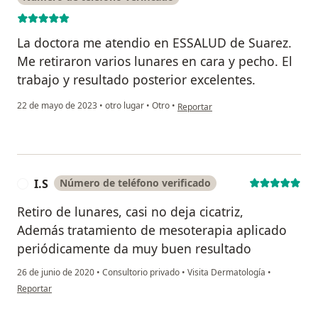
La doctora me atendio en ESSALUD de Suarez.
Me retiraron varios lunares en cara y pecho. El
trabajo y resultado posterior excelentes.
en opinión del usuario Maximo Garr
22 de mayo de 2023
•
otro lugar
•
Otro
•
Reportar
I.S
Número de teléfono verificado
I
Retiro de lunares, casi no deja cicatriz,
Además tratamiento de mesoterapia aplicado
periódicamente da muy buen resultado
26 de junio de 2020
•
Consultorio privado
•
Visita Dermatología
•
en opinión del usuario I.S
Reportar