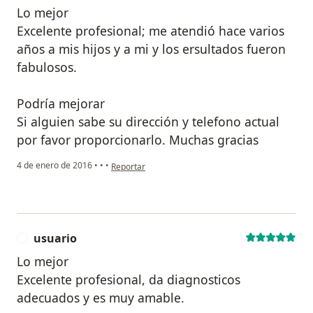
Lo mejor
Excelente profesional; me atendió hace varios
años a mis hijos y a mi y los ersultados fueron
fabulosos.
Podría mejorar
Si alguien sabe su dirección y telefono actual
por favor proporcionarlo. Muchas gracias
en opinión del usuario Cuenta eliminada
4 de enero de 2016
•
•
•
Reportar
usuario
U
Lo mejor
Excelente profesional, da diagnosticos
adecuados y es muy amable.