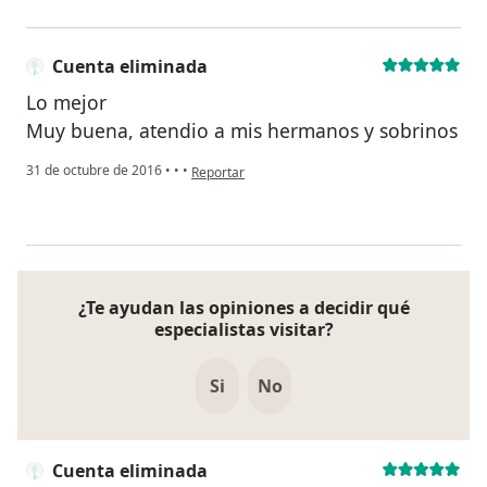
Cuenta eliminada
Lo mejor
Muy buena, atendio a mis hermanos y sobrinos
en opinión del usuario Cuenta eliminada
31 de octubre de 2016
•
•
•
Reportar
¿Te ayudan las opiniones a decidir qué
especialistas visitar?
Si
No
Cuenta eliminada