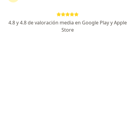
Ningún profesional de este centro tiene citas disponibles
Mostrar perfil
4.8 y 4.8 de valoración media en Google Play y Apple
Store
Hospital Regional de Loreto
·
Ver más
Psicología, Anatomía patológica, Bioquímica
Avenida 28 De Julio, S/N, Iquitos
•
Mapa
Ningún profesional de este centro tiene citas disponibles
Mostrar perfil