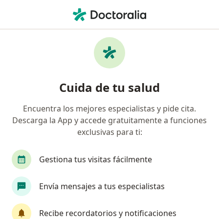
Men
Psicología • Iquitos, Loreto
Filtros
• 1
Seguro
Mapa
Centros médicos de psicología en Iquitos
Cuida de tu salud
Encuentra los mejores especialistas y pide cita.
Descarga la App y accede gratuitamente a funciones
exclusivas para ti:
Gestiona tus visitas fácilmente
Clínica TrámazonDoctor Iquitos
Envía mensajes a tus especialistas
·
Ver más
Psicología, Cirugía general, Cardiología
Sargento Lores 841, Iquitos
•
Mapa
Recibe recordatorios y notificaciones