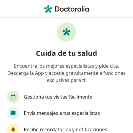
Men
Laboratorio Clínico • Iquitos, Loreto
Filtros
• 1
Seguro
Mapa
Centros médicos de laboratorio clínico en
Cuida de tu salud
Iquitos
Encuentra los mejores especialistas y pide cita.
Descarga la App y accede gratuitamente a funciones
exclusivas para ti:
Gestiona tus visitas fácilmente
Envía mensajes a tus especialistas
Clínica TrámazonDoctor Iquitos
·
Ver más
Laboratorio clínico, Cirugía general, Cardiología
Recibe recordatorios y notificaciones