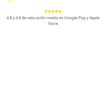
Sargento Lores 841, Iquitos
•
Mapa
Ningún profesional de este centro tiene citas disponibles
4.8 y 4.8 de valoración media en Google Play y Apple
Mostrar perfil
Store
Hospital Regional de Loreto
·
Ver
Laboratorio clínico, Anatomía patológica, Bioquímica
más
Avenida 28 De Julio, S/N, Iquitos
•
Mapa
Ningún profesional de este centro tiene citas disponibles