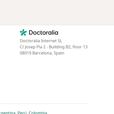
Contacto
Doctoralia - Página de inicio
Doctoralia Internet SL
C/ Josep Pla 2 - Building B2, floor 13
08019 Barcelona, Spain
estaña
 nueva pestaña
n una nueva pestaña
 abre en una nueva pestaña
se abre en una nueva pestaña
se abre en una nueva pestaña
se abre en una nueva pestaña
rgentina
,
Perú
,
Colombia