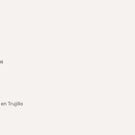
as
en Trujillo
ría: Enfermedades más tratadas