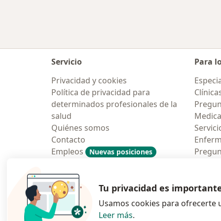
Servicio
Para l
Privacidad y cookies
Especia
Política de privacidad para
Clínica
determinados profesionales de la
Pregun
salud
Medic
Quiénes somos
Servici
Contacto
Enfer
Empleos
Pregun
Nuevas posiciones
Condiciones Generales de
Aplicac
Contratación
Tu privacidad es important
Usamos cookies para ofrecerte u
Leer más
.
se abre en una n
se abre 
s
Polska
,
Türkiye
,
España
,