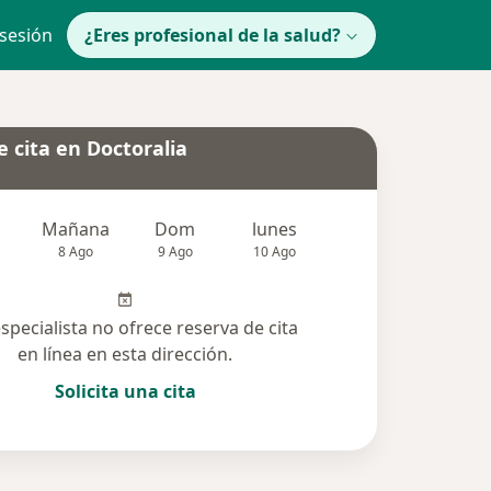
 sesión
¿Eres profesional de la salud?
 cita en Doctoralia
Mañana
Dom
lunes
Mar
Mié
8 Ago
9 Ago
10 Ago
11 Ago
12 Ag
especialista no ofrece reserva de cita
en línea en esta dirección.
Solicita una cita