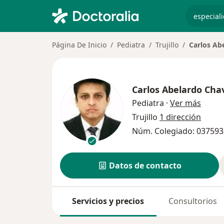
especiali
Página De Inicio
Pediatra
Trujillo
Carlos Ab
Carlos Abelardo Cha
sobre 
Pediatra
·
Ver más
Trujillo
1 dirección
Núm. Colegiado: 037593
Datos de contacto
Servicios y precios
Consultorios