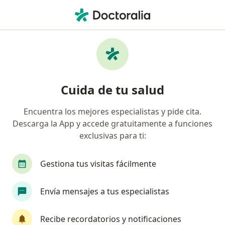
Men
San Pablo Salud • Arequipa, Arequipa
Página De Inicio
Arequipa
San Pablo Salud
Cuida de tu salud
Encuentra los mejores especialistas y pide cita.
Descarga la App y accede gratuitamente a funciones
exclusivas para ti:
Gestiona tus visitas fácilmente
Envía mensajes a tus especialistas
Recibe recordatorios y notificaciones