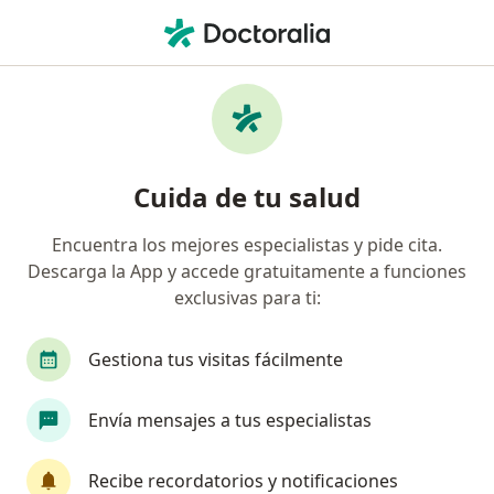
Men
Insur • Arequipa, Arequipa
Página De Inicio
Arequipa
Insur
Cuida de tu salud
Encuentra los mejores especialistas y pide cita.
Descarga la App y accede gratuitamente a funciones
exclusivas para ti:
Gestiona tus visitas fácilmente
Envía mensajes a tus especialistas
Recibe recordatorios y notificaciones