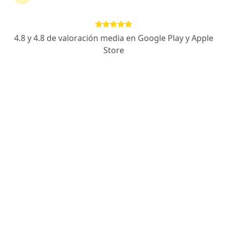
MedNorte Services
Visita Anestesiología
S/ 300
Este especialista no ofrece reserva de cita en línea en esta dirección.
4.8 y 4.8 de valoración media en Google Play y Apple
Store
Solicita una cita
Ricardo Cesar Barba Sanchez
Anestesiólogo
Piura
•
Mapa
Consultorio privado