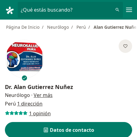
Men
¿Qué estás buscando?
Página De Inicio
Neurólogo
Perú
Alan Gutierrez Nuñe
Dr.
Alan Gutierrez Nuñez
sobre las especializaciones
Neurólogo
·
Ver más
Perú
1 dirección
1 opinión
Datos de contacto