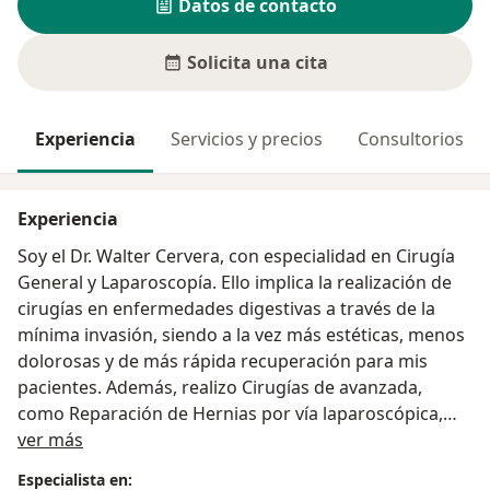
Datos de contacto
Solicita una cita
Experiencia
Servicios y precios
Consultorios
Experiencia
Soy el Dr. Walter Cervera, con especialidad en Cirugía
General y Laparoscopía. Ello implica la realización de
cirugías en enfermedades digestivas a través de la
mínima invasión, siendo a la vez más estéticas, menos
dolorosas y de más rápida recuperación para mis
pacientes. Además, realizo Cirugías de avanzada,
como Reparación de Hernias por vía laparoscópica,
Acerca de mí
Cirugía de la Obesidad y Cirugía Antirreflujo (para las
ver más
personas que padecen de Reflujo Gastroesofágico). Si
Especialista en: