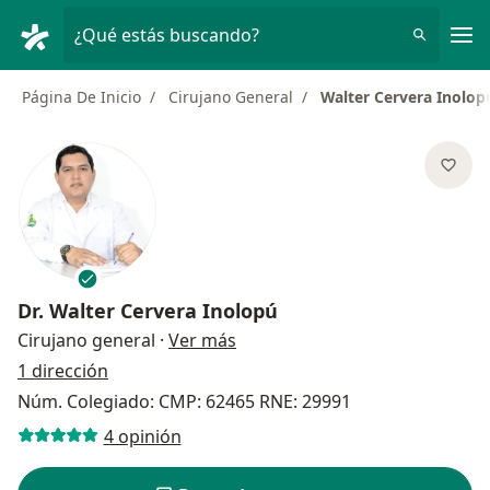
Men
¿Qué estás buscando?
Página De Inicio
Cirujano General
Walter Cervera Inolop
Dr.
Walter Cervera Inolopú
sobre las especializaciones
Cirujano general
·
Ver más
1 dirección
Núm. Colegiado: CMP: 62465 RNE: 29991
4 opinión