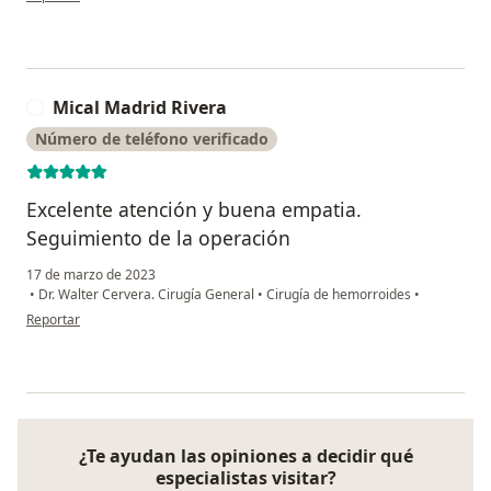
Mical Madrid Rivera
M
Número de teléfono verificado
Excelente atención y buena empatia.
Seguimiento de la operación
17 de marzo de 2023
•
Dr. Walter Cervera. Cirugía General
•
Cirugía de hemorroides
•
en opinión del usuario Mical Madrid Rivera
Reportar
¿Te ayudan las opiniones a decidir qué
especialistas visitar?