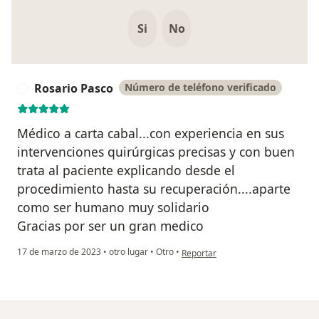
Si
No
Rosario Pasco
Número de teléfono verificado
R
Médico a carta cabal...con experiencia en sus
intervenciones quirúrgicas precisas y con buen
trata al paciente explicando desde el
procedimiento hasta su recuperación....aparte
como ser humano muy solidario
Gracias por ser un gran medico
en opinión del usuario Rosario Pas
17 de marzo de 2023
•
otro lugar
•
Otro
•
Reportar