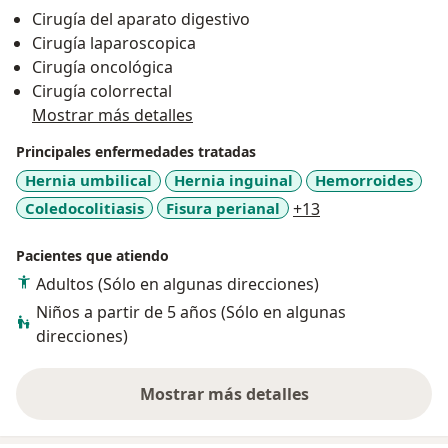
padeces de alguna molestia digestiva y/o abdominal,
Cirugía del aparato digestivo
no dudes en consultarme.
Cirugía laparoscopica
Cirugía oncológica
Cirugía colorrectal
Mostrar más detalles
Principales enfermedades tratadas
Hernia umbilical
Hernia inguinal
Hemorroides
a11y_sr_more_di
Coledocolitiasis
Fisura perianal
+13
Pacientes que atiendo
Adultos (Sólo en algunas direcciones)
Niños a partir de 5 años (Sólo en algunas
direcciones)
Mostrar más detalles
sobre la experiencia