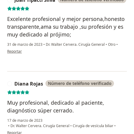
Juan Tipacti Silva
Excelente profesional y mejor persona,honesto
transparente,ama su trabajo ,su profesión y es
muy dedicado al prójimo;
31 de marzo de 2023
•
Dr. Walter Cervera. Cirugía General
•
Otro
•
en opinión del usuario Juan Tipacti Silva
Reportar
Diana Rojas
Número de teléfono verificado
D
Muy profesional, dedicado al paciente,
diagnóstico súper cerrado.
17 de marzo de 2023
•
Dr. Walter Cervera. Cirugía General
•
Cirugía de vesícula biliar
•
en opinión del usuario Diana Rojas
Reportar