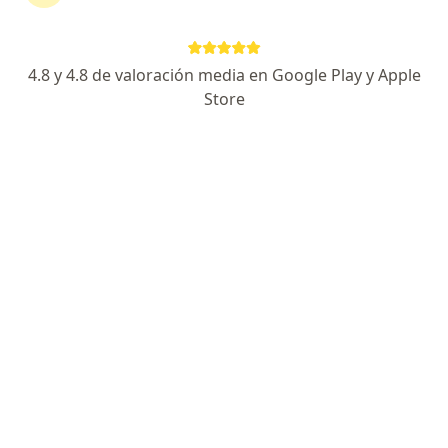
Dr. Hector Nuñez Paucar
Neumólogo pediátrico, Pediatra
Pueblo Libre
4.8 y 4.8 de valoración media en Google Play y Apple
Store
La legía y especificamente uno de sus
componentes el Cloro, cuasa irritación de todo
el árbol respiratorio, en personas con rinitis
alergica, asma bronquial o hiperreactividad
bronquial,…