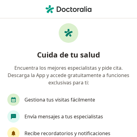
Men
¿Qué estás buscando?
Página De Inicio
Servicios
Visita Neumología
Cuida de tu salud
Encuentra los mejores especialistas y pide cita.
Información
Pregunta al Experto
Descarga la App y accede gratuitamente a funciones
exclusivas para ti:
Gestiona tus visitas fácilmente
Cuales son los efectos al inhalar
Envía mensajes a tus especialistas
constantemente la lejía cuando uno limpia? Y
si hay efectos cual seria su tratamiento?
Recibe recordatorios y notificaciones