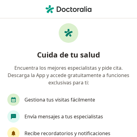
Men
Terapia Gestalt • Jesús María, Lima
Filtros
• 1
Mapa
Especialistas en Terapia Gestalt Jesús María
Cuida de tu salud
Encuentra los mejores especialistas y pide cita.
¿Qué especialidad estás buscando?
Descarga la App y accede gratuitamente a funciones
Psicólogo
Psiquiatra
exclusivas para ti:
Gestiona tus visitas fácilmente
Envía mensajes a tus especialistas
Recibe recordatorios y notificaciones