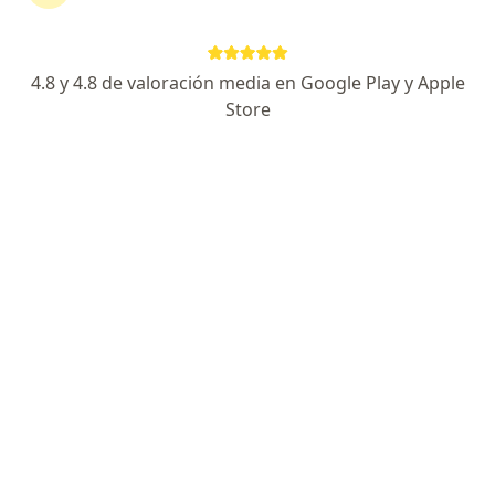
Dra. Magnolia Matutti Rosas
4.8 y 4.8 de valoración media en Google Play y Apple
·
Ver más
Psiquiatra
Store
38 opinión
Jr. Sinchi Roca 2626, Lince
•
Mapa
Essmental Especialistas en Salud Mental Integral
Terapia Gestalt
Precio sin especificar
Este especialista no ofrece reserva de cita en línea en esta dirección.
Solicita una cita