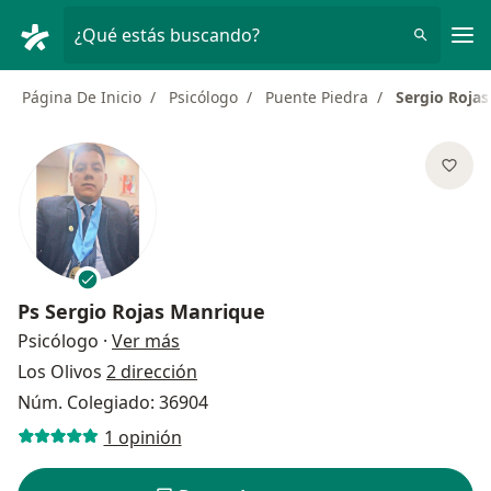
Men
¿Qué estás buscando?
Página De Inicio
Psicólogo
Puente Piedra
Sergio Roja
Ps
Sergio Rojas Manrique
sobre las especializaciones
Psicólogo
·
Ver más
Los Olivos
2 dirección
Núm. Colegiado: 36904
1 opinión