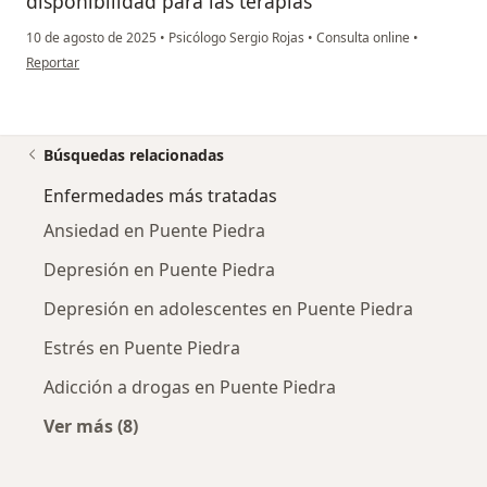
disponibilidad para las terapias
10 de agosto de 2025
•
Psicólogo Sergio Rojas
•
Consulta online
•
en opinión del usuario Kazumi Higa
Reportar
Búsquedas relacionadas
Enfermedades más tratadas
Ansiedad en Puente Piedra
Depresión en Puente Piedra
Depresión en adolescentes en Puente Piedra
Estrés en Puente Piedra
Adicción a drogas en Puente Piedra
Ver más (8)
Más en esta categoría: Enfermedades más tr