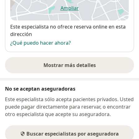
Ampliar
se abre en una nueva pestañ
Disponibilidad
Este especialista no ofrece reserva online en esta
dirección
¿Qué puedo hacer ahora?
Mostrar más detalles
sobre la dirección
No se aceptan aseguradoras
Este especialista sólo acepta pacientes privados. Usted
puede pagar directamente para reservar, o encontrar
otro especialista que acepte su aseguradora.
Buscar especialistas por aseguradora