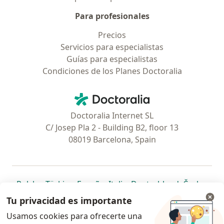
Para profesionales
Precios
Servicios para especialistas
Guías para especialistas
Condiciones de los Planes Doctoralia
Contacto
Doctoralia - Página de inicio
Doctoralia Internet SL
C/ Josep Pla 2 - Building B2, floor 13
08019 Barcelona, Spain
se abre en una nueva pestaña
se abre en una nueva pestaña
se abre en una nueva pestaña
se abre en una nueva pes
se abre en 
se a
Polska
,
Türkiye
,
España
,
Italia
,
Deutschland
,
Česko
,
se abre en una nueva pestaña
se abre en una nueva pestaña
se abre en una nueva pestaña
se abre en una nueva p
se abre en 
se abr
Portugal
,
México
,
Chile
,
Brasil
,
Argentina
,
Perú
,
Tu privacidad es importante
se abre en una nueva pe
Colombia
Usamos cookies para ofrecerte una