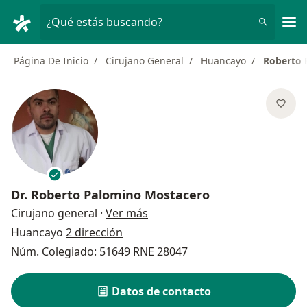
Men
¿Qué estás buscando?
Página De Inicio
Cirujano General
Huancayo
Roberto 
Dr.
Roberto Palomino Mostacero
sobre las especializaciones
Cirujano general
·
Ver más
Huancayo
2 dirección
Núm. Colegiado: 51649 RNE 28047
Datos de contacto