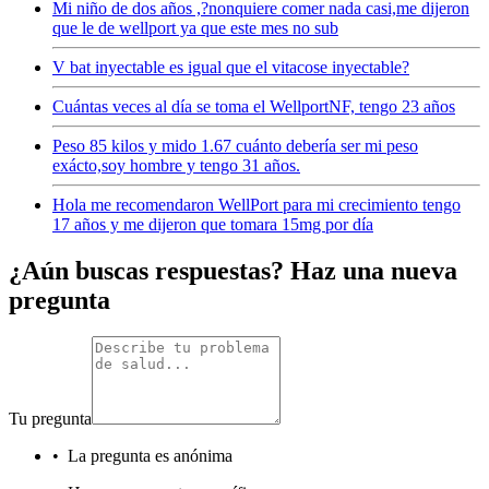
Mi niño de dos años ,?nonquiere comer nada casi,me dijeron
que le de wellport ya que este mes no sub
V bat inyectable es igual que el vitacose inyectable?
Cuántas veces al día se toma el WellportNF, tengo 23 años
Peso 85 kilos y mido 1.67 cuánto debería ser mi peso
exácto,soy hombre y tengo 31 años.
Hola me recomendaron WellPort para mi crecimiento tengo
17 años y me dijeron que tomara 15mg por día
¿Aún buscas respuestas? Haz una nueva
pregunta
Tu pregunta
•
La pregunta es anónima