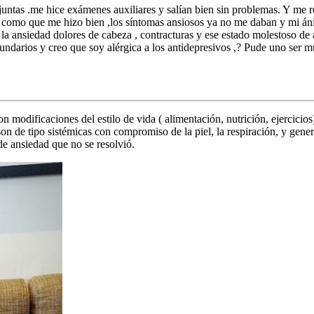
juntas .me hice exámenes auxiliares y salían bien sin problemas. Y me 
a y como que me hizo bien ,los síntomas ansiosos ya no me daban y mi án
la ansiedad dolores de cabeza , contracturas y ese estado molestoso de 
darios y creo que soy alérgica a los antidepresivos ,? Pude uno ser m
n modificaciones del estilo de vida ( alimentación, nutrición, ejercicio
son de tipo sistémicas con compromiso de la piel, la respiración, y gene
de ansiedad que no se resolvió.