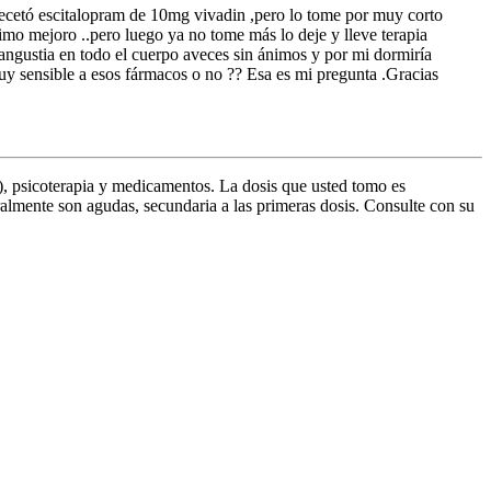
recetó escitalopram de 10mg vivadin ,pero lo tome por muy corto
imo mejoro ..pero luego ya no tome más lo deje y lleve terapia
angustia en todo el cuerpo aveces sin ánimos y por mi dormiría
uy sensible a esos fármacos o no ?? Esa es mi pregunta .Gracias
s), psicoterapia y medicamentos. La dosis que usted tomo es
ralmente son agudas, secundaria a las primeras dosis. Consulte con su