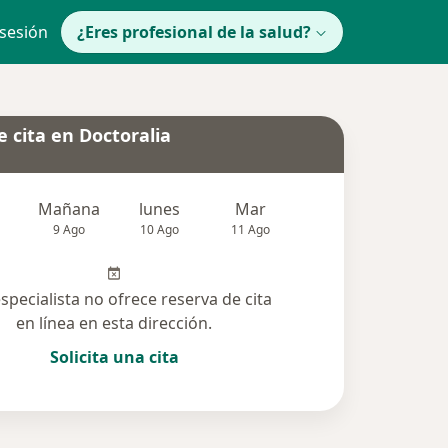
 sesión
¿Eres profesional de la salud?
 cita en Doctoralia
Mañana
lunes
Mar
Mié
Jue
9 Ago
10 Ago
11 Ago
12 Ago
13 Ag
especialista no ofrece reserva de cita
en línea en esta dirección.
Solicita una cita
olucionadas (146)