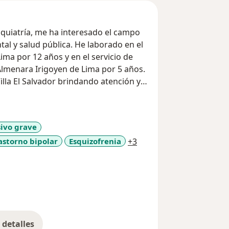
iquiatría, me ha interesado el campo
tal y salud pública. He laborado en el
ima por 12 años y en el servicio de
 Almenara Irigoyen de Lima por 5 años.
illa El Salvador brindando atención y
 Doctorando en Neurociencias por la
.
ivo grave
a11y_sr_more_diseases
astorno bipolar
Esquizofrenia
+3
detalles