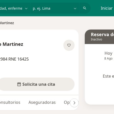
dad, enfermedad o nombre
p. ej. Lima
Iniciar
Martinez
Reserva de
Inactivo
o Martinez
e las especializaciones
Hoy
2984 RNE 16425
8 Ago
Este 
Solicita una cita
nsultorios
Aseguradoras
Opiniones (6)
Dudas s