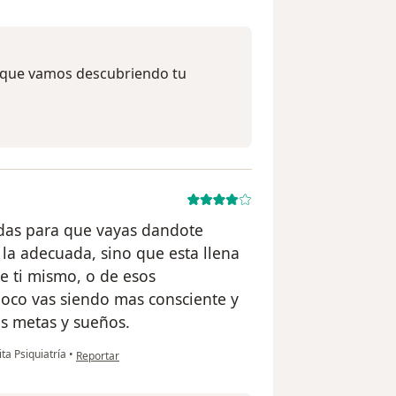
a que vamos descubriendo tu
das para que vayas dandote
la adecuada, sino que esta llena
e ti mismo, o de esos
oco vas siendo mas consciente y
s metas y sueños.
en opinión del usuario Cuenta eliminada
ta Psiquiatría
•
Reportar