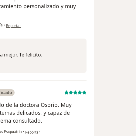
ratamiento personalizado y muy
en opinión del usuario Cuenta eliminada
ía
•
Reportar
mejor. Te felicito.
ficado
do de la doctora Osorio. Muy
 temas delicados, y capaz de
blema consultado.
en opinión del usuario Joel Pacheco
as Psiquiatría
•
Reportar