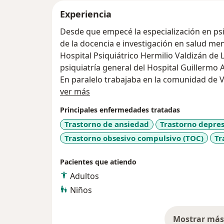
Experiencia
Desde que empecé la especialización en ps
de la docencia e investigación en salud men
Hospital Psiquiátrico Hermilio Valdizán de L
psiquiatría general del Hospital Guillermo
En paralelo trabajaba en la comunidad de V
Acerca de mí
asesoría en Salud Mental. Actualmente soy
ver más
Universidad Nacional Mayor de San Marcos
Principales enfermedades tratadas
Trastorno de ansiedad
Trastorno depres
Trastorno obsesivo compulsivo (TOC)
Tr
Pacientes que atiendo
Adultos
Niños
Mostrar más 