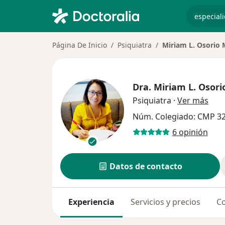
especiali
Página De Inicio
Psiquiatra
Miriam L. Osorio 
Dra.
Miriam L. Osori
sobr
Psiquiatra
·
Ver más
Núm. Colegiado: CMP 3
6 opinión
Datos de contacto
Experiencia
Servicios y precios
Co