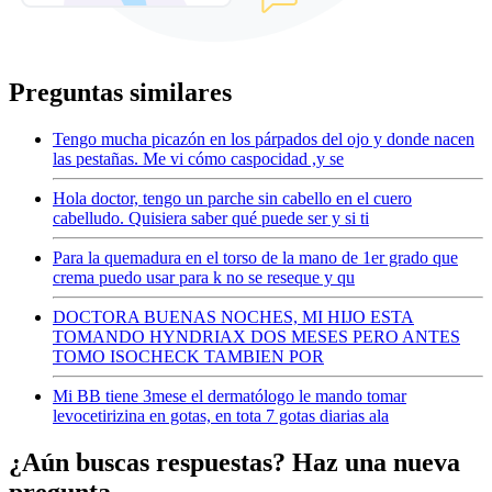
Preguntas similares
Tengo mucha picazón en los párpados del ojo y donde nacen
las pestañas. Me vi cómo caspocidad ,y se
Hola doctor, tengo un parche sin cabello en el cuero
cabelludo. Quisiera saber qué puede ser y si ti
Para la quemadura en el torso de la mano de 1er grado que
crema puedo usar para k no se reseque y qu
DOCTORA BUENAS NOCHES, MI HIJO ESTA
TOMANDO HYNDRIAX DOS MESES PERO ANTES
TOMO ISOCHECK TAMBIEN POR
Mi BB tiene 3mese el dermatólogo le mando tomar
levocetirizina en gotas, en tota 7 gotas diarias ala
¿Aún buscas respuestas? Haz una nueva
pregunta