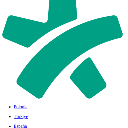
Polonia
Türkiye
España