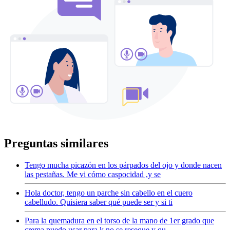
Preguntas similares
Tengo mucha picazón en los párpados del ojo y donde nacen
las pestañas. Me vi cómo caspocidad ,y se
Hola doctor, tengo un parche sin cabello en el cuero
cabelludo. Quisiera saber qué puede ser y si ti
Para la quemadura en el torso de la mano de 1er grado que
crema puedo usar para k no se reseque y qu