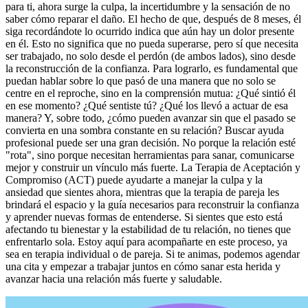
para ti, ahora surge la culpa, la incertidumbre y la sensación de no
saber cómo reparar el daño. El hecho de que, después de 8 meses, él
siga recordándote lo ocurrido indica que aún hay un dolor presente
en él. Esto no significa que no pueda superarse, pero sí que necesita
ser trabajado, no solo desde el perdón (de ambos lados), sino desde
la reconstrucción de la confianza. Para lograrlo, es fundamental que
puedan hablar sobre lo que pasó de una manera que no solo se
centre en el reproche, sino en la comprensión mutua: ¿Qué sintió él
en ese momento? ¿Qué sentiste tú? ¿Qué los llevó a actuar de esa
manera? Y, sobre todo, ¿cómo pueden avanzar sin que el pasado se
convierta en una sombra constante en su relación? Buscar ayuda
profesional puede ser una gran decisión. No porque la relación esté
"rota", sino porque necesitan herramientas para sanar, comunicarse
mejor y construir un vínculo más fuerte. La Terapia de Aceptación y
Compromiso (ACT) puede ayudarte a manejar la culpa y la
ansiedad que sientes ahora, mientras que la terapia de pareja les
brindará el espacio y la guía necesarios para reconstruir la confianza
y aprender nuevas formas de entenderse. Si sientes que esto está
afectando tu bienestar y la estabilidad de tu relación, no tienes que
enfrentarlo sola. Estoy aquí para acompañarte en este proceso, ya
sea en terapia individual o de pareja. Si te animas, podemos agendar
una cita y empezar a trabajar juntos en cómo sanar esta herida y
avanzar hacia una relación más fuerte y saludable.