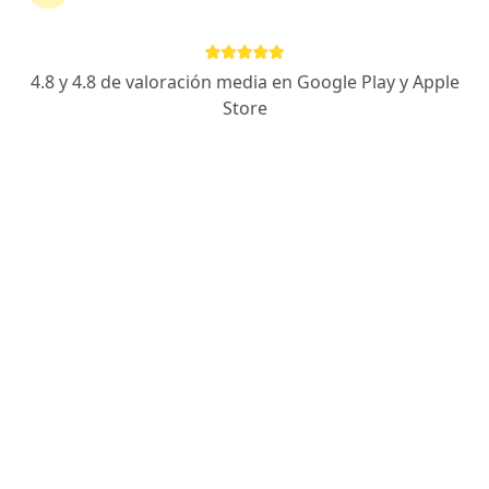
El Ab broncol es un antibiotico de
amplio espectro. se tendria que saber
si se lo indico un medico y para el
4.8 y 4.8 de valoración media en Google Play y Apple
tratamiento de que? o si se esta
Store
automedicando, ya que no es
recomendable lo ultimo.…
Estoy apunto de tener diabetes y mi traumatologo me
recomendó tomar diagrin flex
Estoy apunto de tener diabetes y mi
traumatologo me recomendó tomar
diagrin flex
RESPUESTA DEL PROFESIONAL: