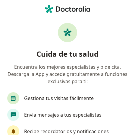
Men
¿Qué estás buscando?
Página De Inicio
Médico General
Médico General Trujillo
Alejandro Martin Algarate Casanatan
Preguntas
Cuida de tu salud
Preguntas de pacientes
(3)
Encuentra los mejores especialistas y pide cita.
Descarga la App y accede gratuitamente a funciones
A qué hora se siente el efecto del AB BRONCOL AMPOLLA
exclusivas para ti:
A qué hora se siente el efecto del AB
BRONCOL
Gestiona tus visitas fácilmente
AMPOLLA
Envía mensajes a tus especialistas
RESPUESTA DEL PROFESIONAL:
Recibe recordatorios y notificaciones