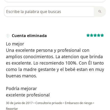
Busca en opiniones
Cuenta eliminada
Lo mejor
Una excelente persona y profesional con
amplios conocimientos. La atencion que brinda
es excelente. Lo recomiendo 100%. Con Él tanto
como la madre gestante y el bebé estan en muy
buenas manos.
Podría mejorar
excelente profesional
30 de junio de 2017
•
Consultorio privado
•
Embarazo de riesgo
•
en opinión del usuario Cuenta eliminada
Reportar