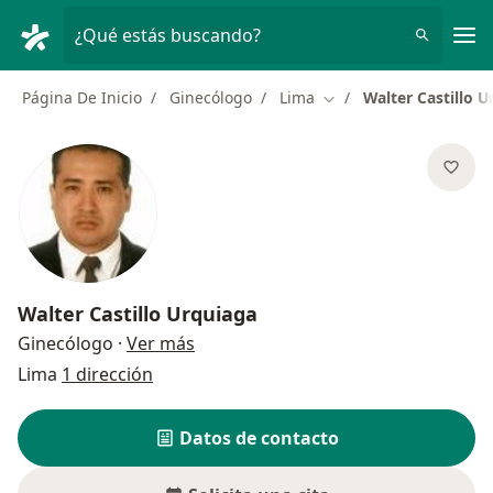
Men
¿Qué estás buscando?
Página De Inicio
Ginecólogo
Lima
Walter Castillo 
Cambiar de ciudad
Walter Castillo Urquiaga
sobre las especializaciones
Ginecólogo
·
Ver más
Lima
1 dirección
Datos de contacto